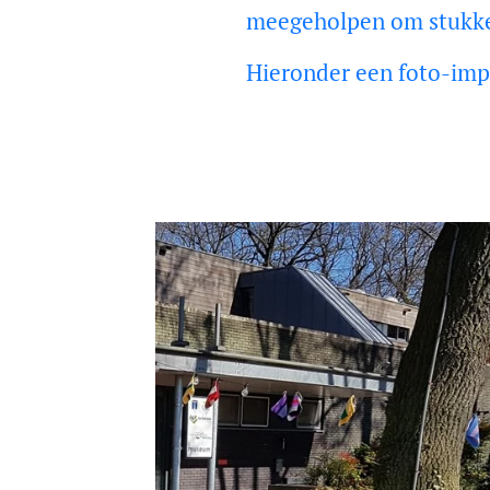
meegeholpen om stukken
Hieronder een foto-imp