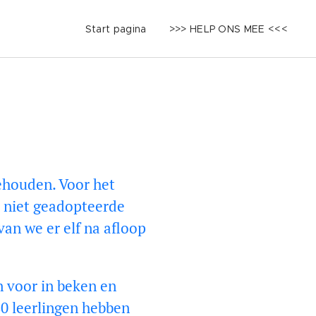
Start pagina
>>> HELP ONS MEE <<<
ehouden. Voor het
k niet geadopteerde
an we er elf na afloop
n voor in beken en
80 leerlingen hebben