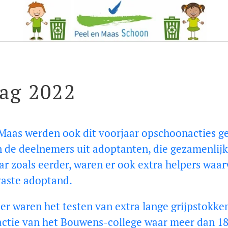
ag 2022
 Maas werden ook dit voorjaar opschoonacties g
n de deelnemers uit adoptanten, die gezamenlij
 zoals eerder, waren er ook extra helpers waarv
vaste adoptand.
r waren het testen van extra lange grijpstokke
-actie van het Bouwens-college waar meer dan 1